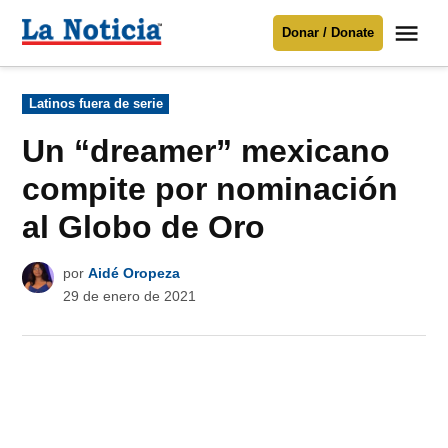
Saltar
Me
Donar / Donate
al
La
Noticia
contenido
Publicado
Latinos fuera de serie
en
Para mantenerte informado necesitamos
tu apoyo
.
Un “dreamer” mexicano
Donar
compite por nominación
al Globo de Oro
por
Aidé Oropeza
29 de enero de 2021