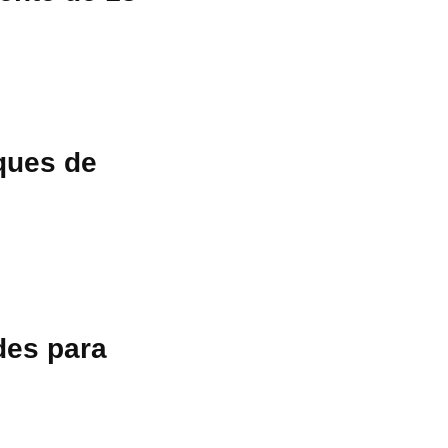
ques de
des para