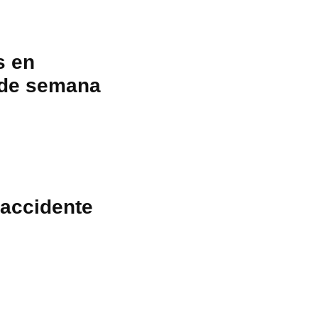
s en
s de semana
 accidente