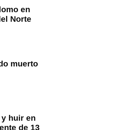
plomo en
el Norte
do muerto
 y huir en
ente de 13