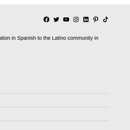
Facebook
Twitter
YouTube
Instagram
Linkedin
Pinterest
Tik
tok
ation in Spanish to the Latino community in