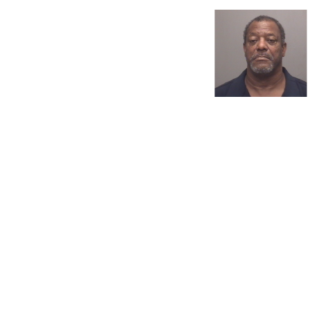
Paginaci
de
entradas