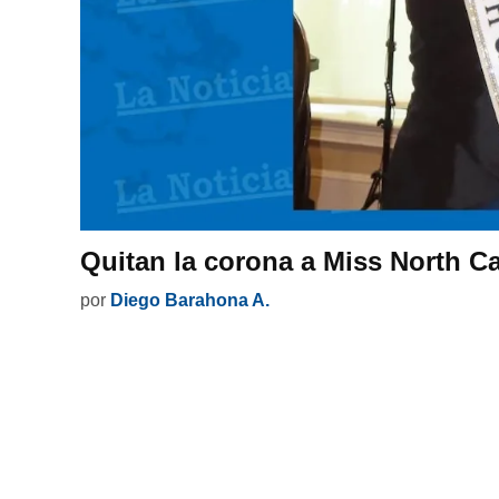
Quitan la corona a Miss North C
por
Diego Barahona A.