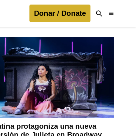
Donar / Donate
Open
Search
atina protagoniza una nueva
rsión de Julieta en Broadway