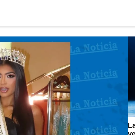
cia
L
ve