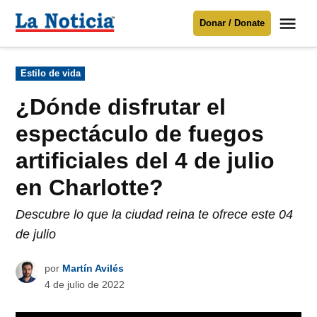
Saltar
Me
Donar / Donate
al
La
Noticia
contenido
Publicado
Estilo de vida
en
Para mantenerte informado necesitamos
tu apoyo
.
¿Dónde disfrutar el
Donar
espectáculo de fuegos
artificiales del 4 de julio
en Charlotte?
Descubre lo que la ciudad reina te ofrece este 04
de julio
por
Martín Avilés
4 de julio de 2022