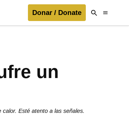
Donar / Donate
Open
Search
ufre un
 calor. Esté atento a las señales.