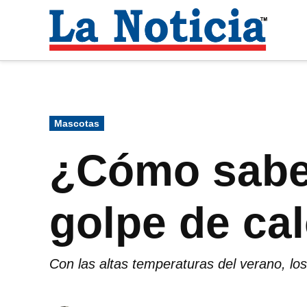
Saltar
al
La
contenido
Noti
Para mantenerte informado necesitamos
Publicado
Mascotas
en
¿Cómo saber
golpe de ca
Con las altas temperaturas del verano, los