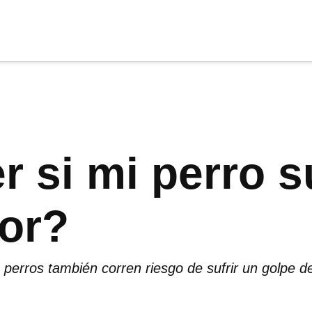
cia
tu apoyo
.
Donar
 si mi perro s
lor?
 perros también corren riesgo de sufrir un golpe de