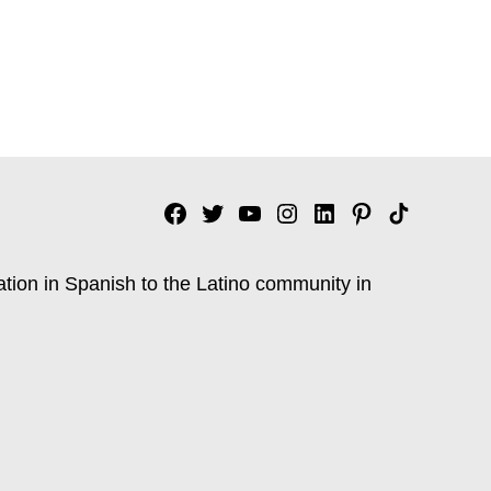
Facebook
Twitter
YouTube
Instagram
Linkedin
Pinterest
Tik
tok
ation in Spanish to the Latino community in