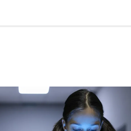
cia
tu apoyo
.
Donar