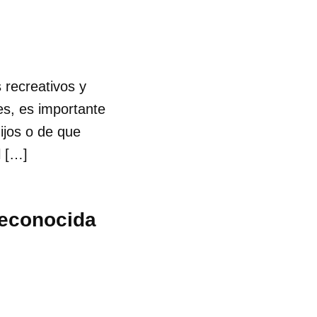
 recreativos y
es, es importante
ijos o de que
l […]
 reconocida