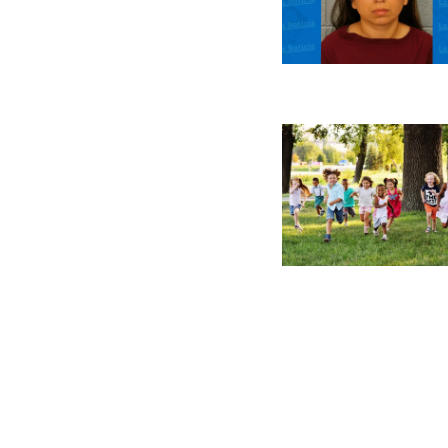
Paginaci
de
entradas