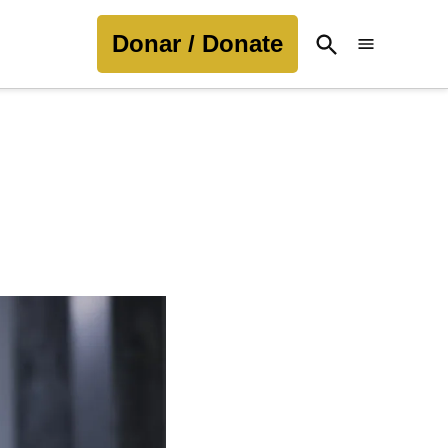
Donar / Donate
Open
Search