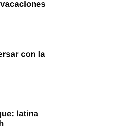
s vacaciones
ersar con la
ue: latina
h