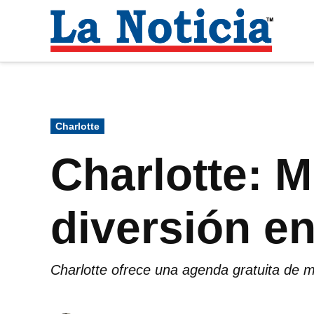
Saltar
al
La
contenido
Noti
Para mantenerte informado necesitamos
Publicado
Charlotte
en
Charlotte: M
diversión en
Charlotte ofrece una agenda gratuita de mú