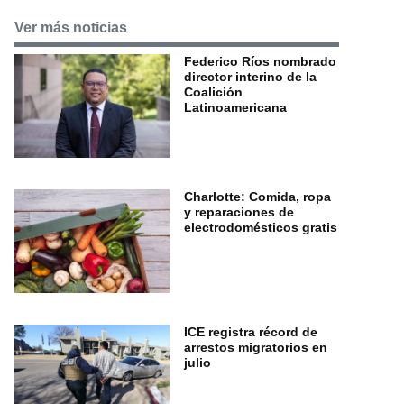
Ver más noticias
Federico Ríos nombrado
director interino de la
Coalición
Latinoamericana
Charlotte: Comida, ropa
y reparaciones de
electrodomésticos gratis
ICE registra récord de
arrestos migratorios en
julio