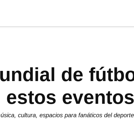
cia
tu apoyo
.
Donar
undial de fútbol
 estos eventos
sica, cultura, espacios para fanáticos del deporte