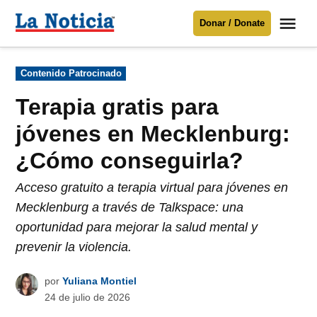
Saltar
Me
Donar / Donate
al
La
Noticia
contenido
Publicado
Contenido Patrocinado
en
Para mantenerte informado necesitamos
tu apoyo
.
Terapia gratis para
Donar
jóvenes en Mecklenburg:
¿Cómo conseguirla?
Acceso gratuito a terapia virtual para jóvenes en
Mecklenburg a través de Talkspace: una
oportunidad para mejorar la salud mental y
prevenir la violencia.
por
Yuliana Montiel
24 de julio de 2026