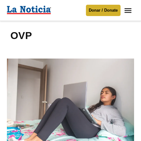
Saltar
Me
Donar / Donate
al
La
Noticia
contenido
OVP
Para mantenerte informado necesitamos
tu apoyo
.
Donar