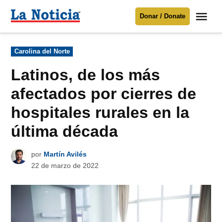
Saltar
Me
Donar / Donate
al
La
Noticia
contenido
Publicado
Carolina del Norte
en
Para mantenerte informado necesitamos
tu apoyo
.
Latinos, de los más
Donar
afectados por cierres de
hospitales rurales en la
última década
por
Martín Avilés
22 de marzo de 2022