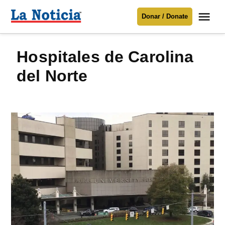
Saltar
Me
Donar / Donate
al
La
Noticia
contenido
Hospitales de Carolina
Para mantenerte informado necesitamos
tu apoyo
.
del Norte
Donar