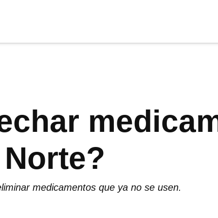
cia
tu apoyo
.
Donar
echar medicam
 Norte?
eliminar medicamentos que ya no se usen.