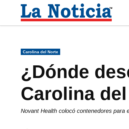
Saltar
al
La
contenido
Noti
Para mantenerte informado necesitamos
Publicado
Carolina del Norte
en
¿Dónde des
Carolina del
Novant Health colocó contenedores para 