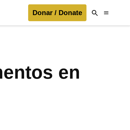
Donar / Donate
Open
Search
entos en