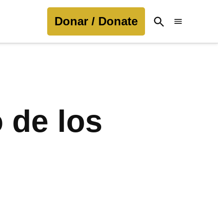
Donar / Donate
Open
Search
 de los