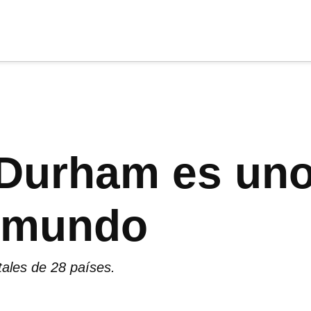
cia
tu apoyo
.
Donar
 Durham es uno
l mundo
tales de 28 países.