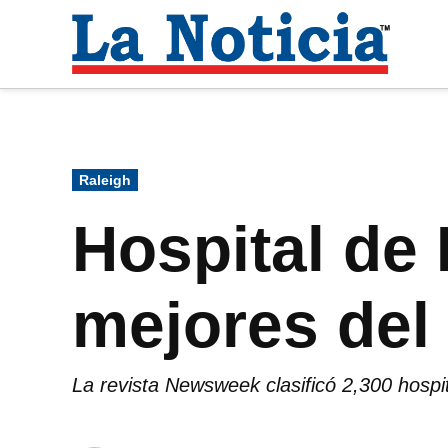
Saltar
al
La
contenido
Noti
Para mantenerte informado necesitamos
Publicado
Raleigh
en
Hospital de
mejores de
La revista Newsweek clasificó 2,300 hospi