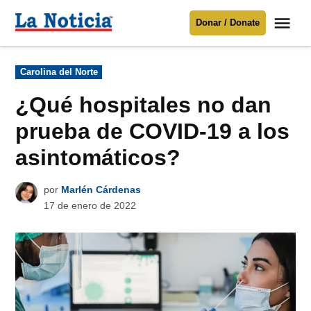
Saltar
Me
Donar / Donate
al
La
Noticia
contenido
Publicado
Carolina del Norte
en
Para mantenerte informado necesitamos
tu apoyo
.
¿Qué hospitales no dan
Donar
prueba de COVID-19 a los
asintomáticos?
por
Marlén Cárdenas
17 de enero de 2022