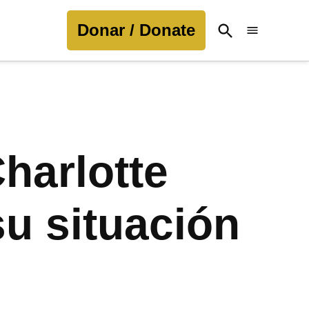
Donar / Donate
Open
Search
harlotte
su situación