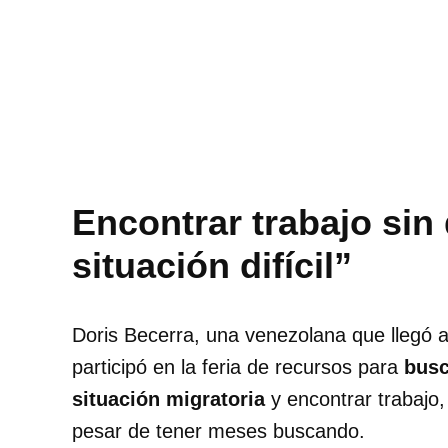
Galería de la Feria de
Recursos organizada por
La Coalición
Latinoamericana (Foto: La
Noticia).
Encontrar trabajo si
situación difícil”
Doris Becerra, una venezolana que llegó 
participó en la feria de recursos para
busc
situación migratoria
y encontrar trabajo
pesar de tener meses buscando.