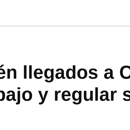
cia
tu apoyo
.
Donar
én llegados a C
ajo y regular 