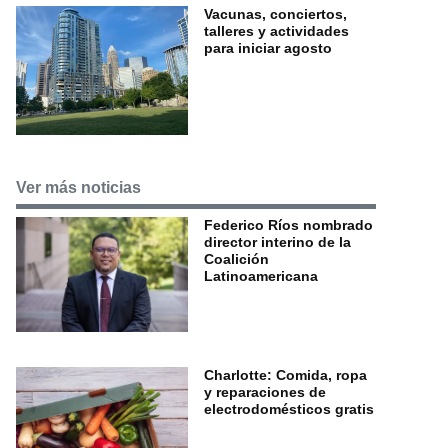
Vacunas, conciertos,
talleres y actividades
para iniciar agosto
Ver más noticias
Federico Ríos nombrado
director interino de la
Coalición
Latinoamericana
Charlotte: Comida, ropa
y reparaciones de
electrodomésticos gratis