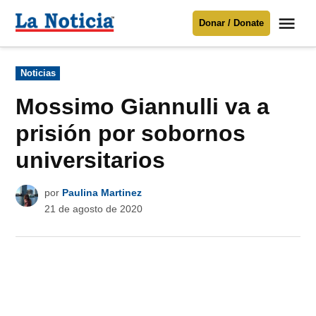
Saltar
Me
Donar / Donate
al
La
Noticia
contenido
Publicado
Noticias
en
Para mantenerte informado necesitamos
tu apoyo
.
Mossimo Giannulli va a
Donar
prisión por sobornos
universitarios
por
Paulina Martinez
21 de agosto de 2020