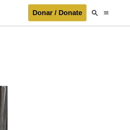
Donar / Donate
Open
Search