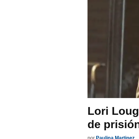
Lori Loug
de prisió
por
Paulina Martinez