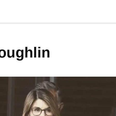
cia
tu apoyo
.
Loughlin
Donar