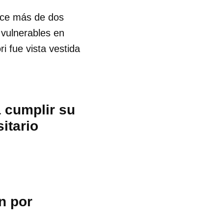
hace más de dos
 vulnerables en
i fue vista vestida
a cumplir su
itario
n por