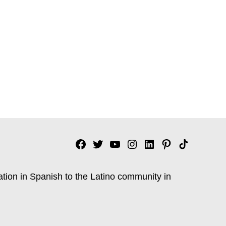
Facebook
Twitter
YouTube
Instagram
Linkedin
Pinterest
Tik
tok
ation in Spanish to the Latino community in