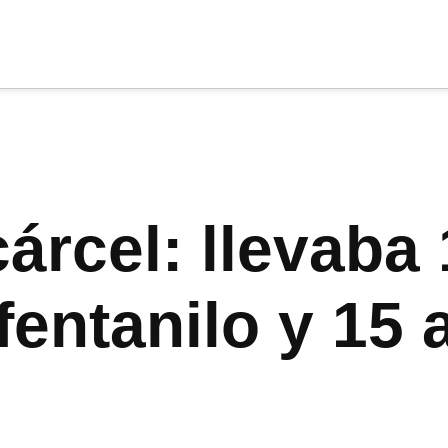
cia
tu apoyo
.
Donar
árcel: llevaba 
 fentanilo y 15