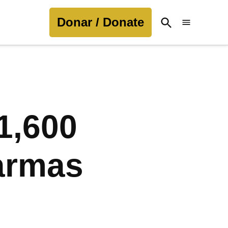
Donar / Donate
Open
Search
1,600
 armas