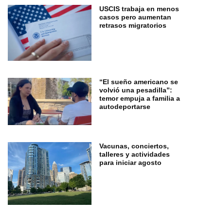
USCIS trabaja en menos
casos pero aumentan
retrasos migratorios
“El sueño americano se
volvió una pesadilla”:
temor empuja a familia a
autodeportarse
Vacunas, conciertos,
talleres y actividades
para iniciar agosto