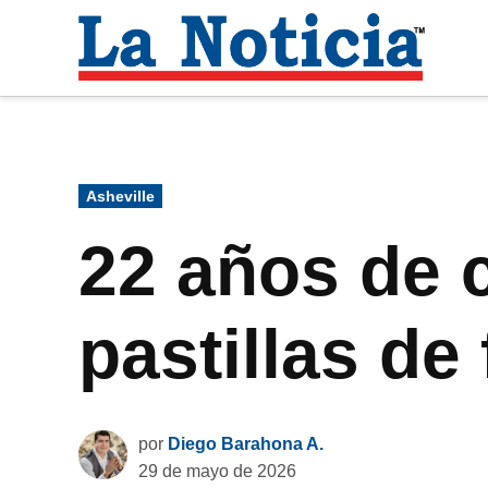
Saltar
al
La
contenido
Noti
Para mantenerte informado necesitamos
Publicado
Asheville
en
22 años de c
pastillas de
por
Diego Barahona A.
29 de mayo de 2026