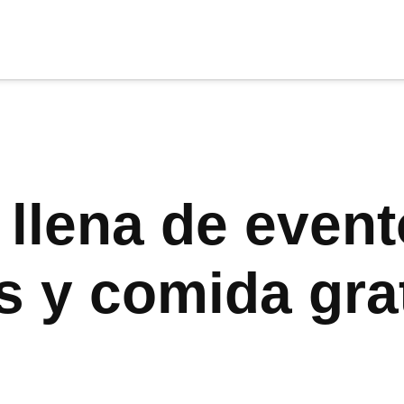
cia
tu apoyo
.
Donar
 llena de even
s y comida grat