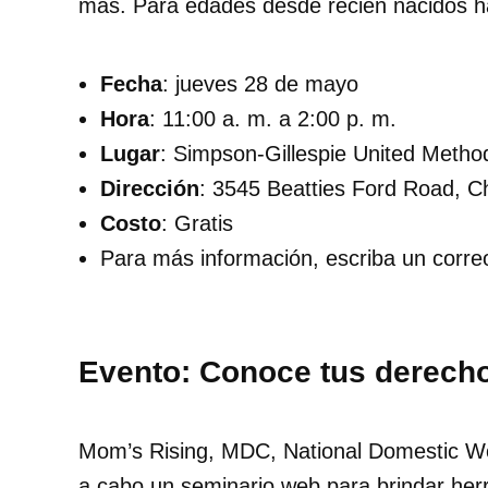
más. Para edades desde recién nacidos h
Fecha
: jueves 28 de mayo
Hora
: 11:00 a. m. a 2:00 p. m.
Lugar
: Simpson-Gillespie United Metho
Dirección
: 3545 Beatties Ford Road, C
Costo
: Gratis
Para más información, escriba un cor
Evento: Conoce tus derech
Mom’s Rising, MDC, National Domestic Wor
a cabo un seminario web para brindar herr