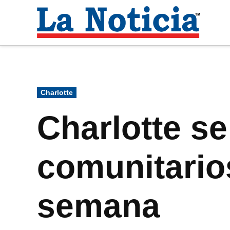
Saltar
al
La
contenido
Noti
Para mantenerte informado necesitamos
Publicado
Charlotte
en
Charlotte se
comunitario
semana