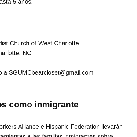
asta 5 años.
dist Church of West Charlotte
harlotte, NC
reo a SGUMCbearcloset@gmail.com
os como inmigrante
kers Alliance e Hispanic Federation llevarán
amientas a las familias inmigrantes sobre