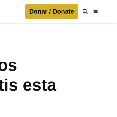
Donar / Donate
Open
Search
tos
is esta