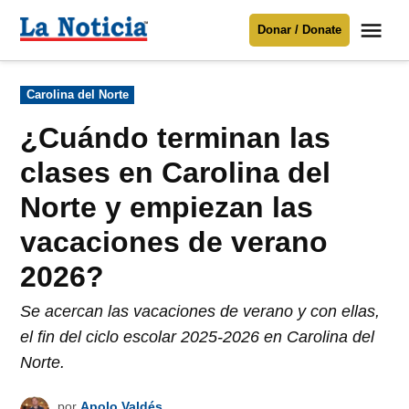
Saltar
Me
Donar / Donate
al
La
Noticia
contenido
Publicado
Carolina del Norte
en
Para mantenerte informado necesitamos
tu apoyo
.
¿Cuándo terminan las
Donar
clases en Carolina del
Norte y empiezan las
vacaciones de verano
2026?
Se acercan las vacaciones de verano y con ellas,
el fin del ciclo escolar 2025-2026 en Carolina del
Norte.
por
Apolo Valdés