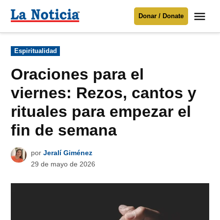
Saltar
Me
Donar / Donate
al
La
Noticia
contenido
Publicado
Espiritualidad
en
Para mantenerte informado necesitamos
tu apoyo
.
Oraciones para el
Donar
viernes: Rezos, cantos y
rituales para empezar el
fin de semana
por
Jeralí Giménez
29 de mayo de 2026