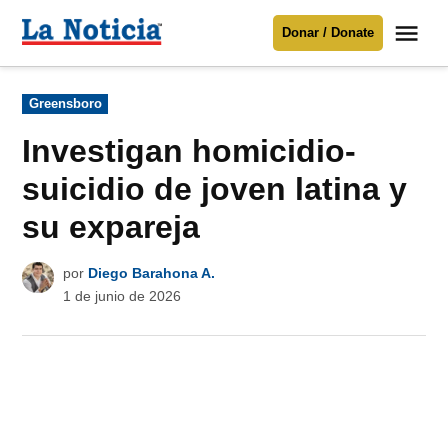
Saltar
Me
Donar / Donate
al
La
Noticia
contenido
Publicado
Greensboro
en
Para mantenerte informado necesitamos
tu apoyo
.
Investigan homicidio-
Donar
suicidio de joven latina y
su expareja
por
Diego Barahona A.
1 de junio de 2026