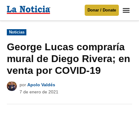
Saltar
Me
Donar / Donate
al
La
Noticia
contenido
Publicado
Noticias
en
Para mantenerte informado necesitamos
tu apoyo
.
George Lucas compraría
Donar
mural de Diego Rivera; en
venta por COVID-19
por
Apolo Valdés
7 de enero de 2021