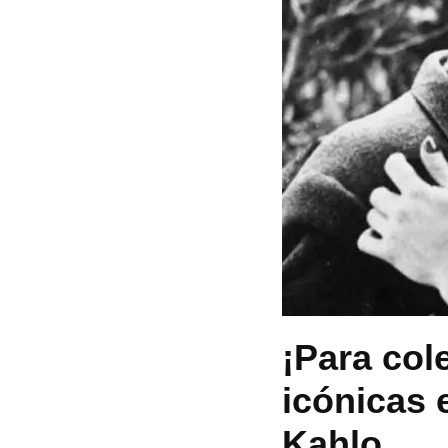
¡Para col
icónicas 
Kahlo