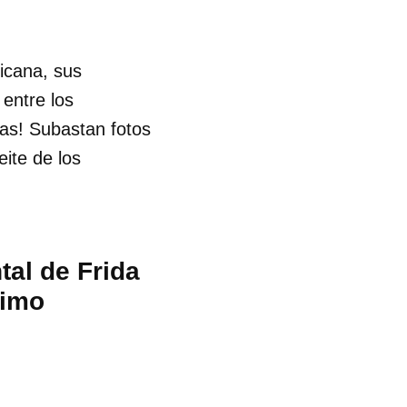
xicana, sus
 entre los
tas! Subastan fotos
eite de los
tal de Frida
timo