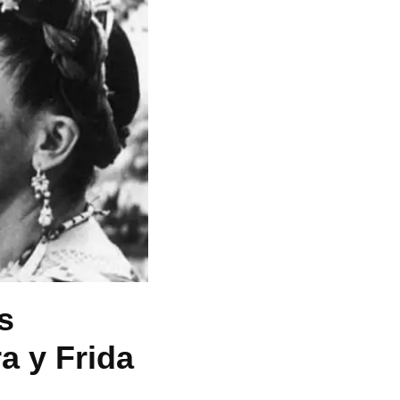
s
a y Frida