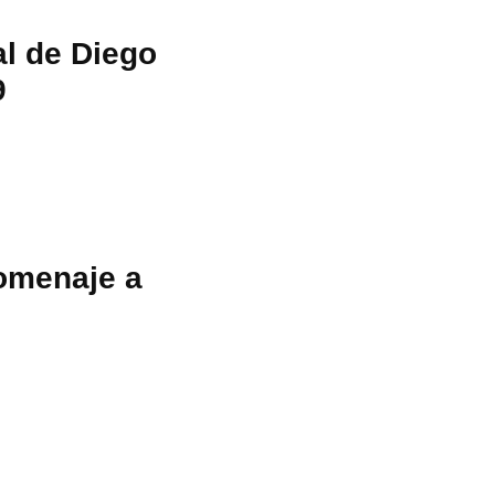
l de Diego
9
omenaje a