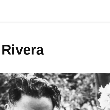
cia
tu apoyo
.
o Rivera
Donar