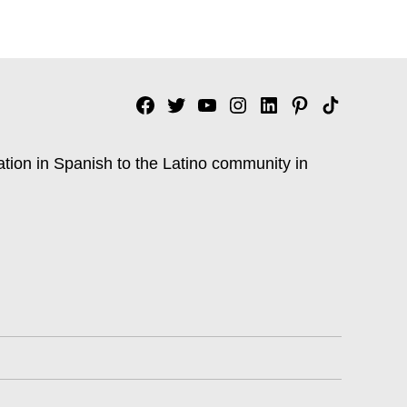
Facebook
Twitter
YouTube
Instagram
Linkedin
Pinterest
Tik
tok
ation in Spanish to the Latino community in