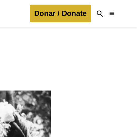
Donar / Donate
Open
Search