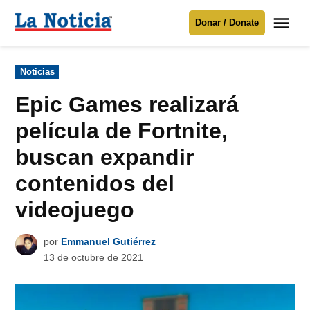
Saltar
Me
Donar / Donate
al
La
Noticia
contenido
Publicado
Noticias
en
Para mantenerte informado necesitamos
tu apoyo
.
Epic Games realizará
Donar
película de Fortnite,
buscan expandir
contenidos del
videojuego
por
Emmanuel Gutiérrez
13 de octubre de 2021