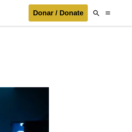
Donar / Donate
Open
Search