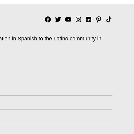
Facebook
Twitter
YouTube
Instagram
Linkedin
Pinterest
Tik
tok
ation in Spanish to the Latino community in