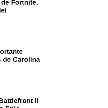
de Fortnite,
el
ortante
 de Carolina
ttlefront II