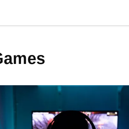
cia
tu apoyo
.
 Games
Donar