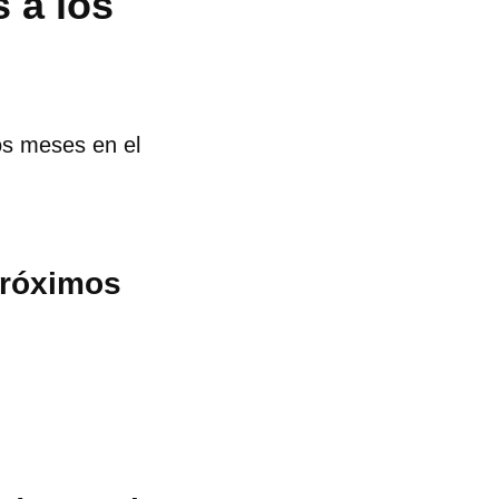
 a los
os meses en el
próximos