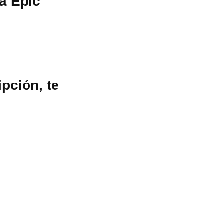
a Epic
ipción, te