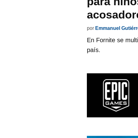
para niño
acosador
por
Emmanuel Gutiérr
En Fornite se mult
país.