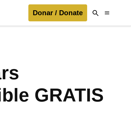
Donar / Donate
Open
Search
ars
nible GRATIS