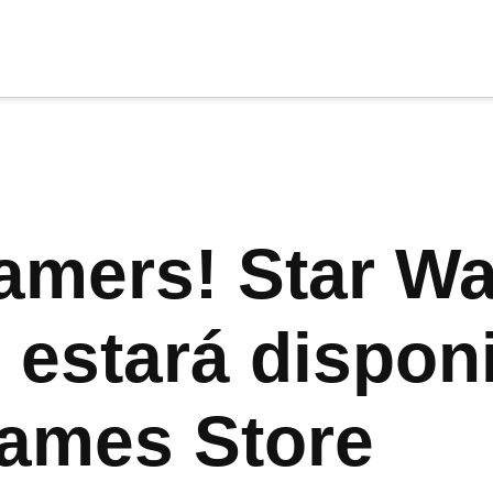
cia
tu apoyo
.
Donar
amers! Star W
II estará dispo
Games Store