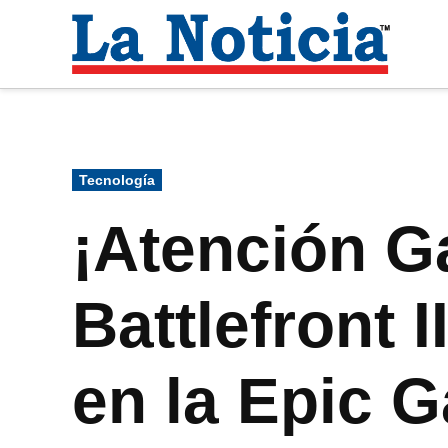
Saltar
al
La
contenido
Noti
Para mantenerte informado necesitamos
Publicado
Tecnología
en
¡Atención G
Battlefront 
en la Epic 