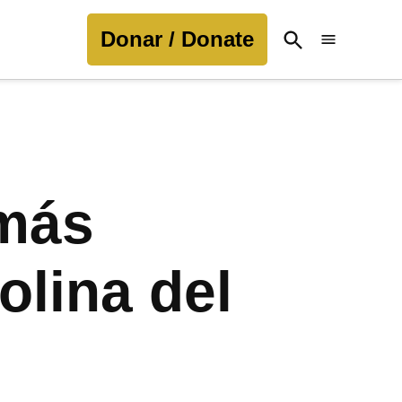
Donar / Donate
Open
Search
 más
olina del