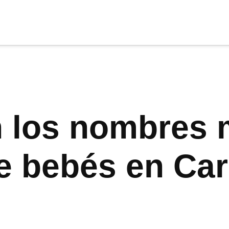
cia
tu apoyo
.
Donar
n los nombres
e bebés en Car