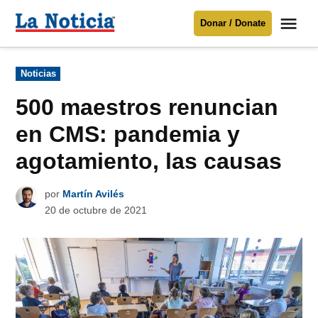
Saltar
Me
Donar / Donate
al
La
Noticia
contenido
Publicado
Noticias
en
Para mantenerte informado necesitamos
tu apoyo
.
500 maestros renuncian
Donar
en CMS: pandemia y
agotamiento, las causas
por
Martín Avilés
20 de octubre de 2021