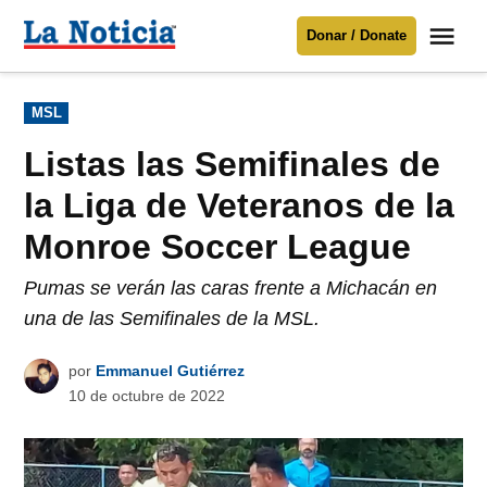
Saltar
Me
Donar / Donate
al
La
Noticia
contenido
Publicado
MSL
en
Para mantenerte informado necesitamos
tu apoyo
.
Listas las Semifinales de
Donar
la Liga de Veteranos de la
Monroe Soccer League
Pumas se verán las caras frente a Michacán en
una de las Semifinales de la MSL.
por
Emmanuel Gutiérrez
10 de octubre de 2022