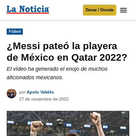
Saltar
Me
Donar / Donate
al
La
Noticia
contenido
Publicado
Fútbol
en
Para mantenerte informado necesitamos
tu apoyo
.
¿Messi pateó la playera
Donar
de México en Qatar 2022?
El vídeo ha generado el enojo de muchos
aficionados mexicanos.
por
Apolo Valdés
27 de noviembre de 2022