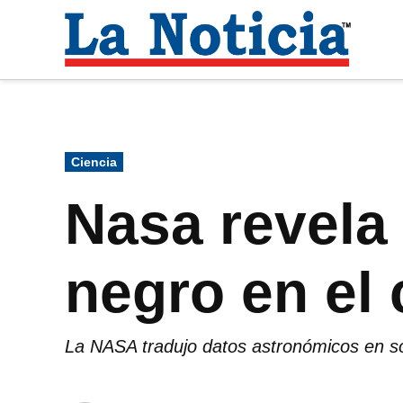
Saltar
al
La
contenido
Noti
Para mantenerte informado necesitamos
Publicado
Ciencia
en
Nasa revela
negro en el
La NASA tradujo datos astronómicos en 