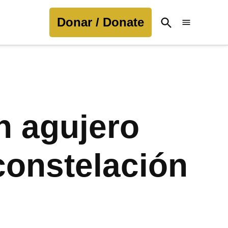
Donar / Donate
Open
Search
n agujero
constelación