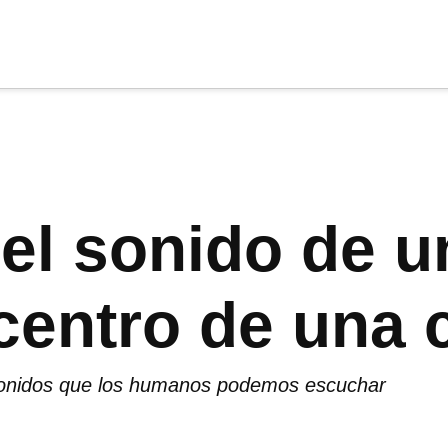
cia
tu apoyo
.
Donar
 el sonido de u
 centro de una 
sonidos que los humanos podemos escuchar