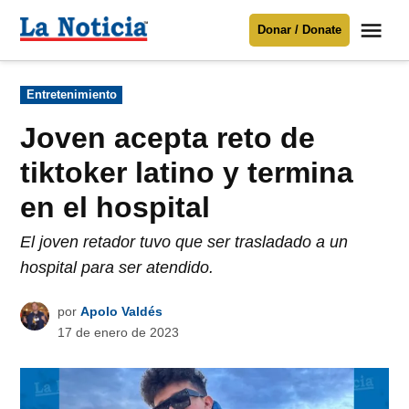
Saltar
Me
Donar / Donate
al
La
Noticia
contenido
Publicado
Entretenimiento
en
Para mantenerte informado necesitamos
tu apoyo
.
Joven acepta reto de
Donar
tiktoker latino y termina
en el hospital
El joven retador tuvo que ser trasladado a un
hospital para ser atendido.
por
Apolo Valdés
17 de enero de 2023