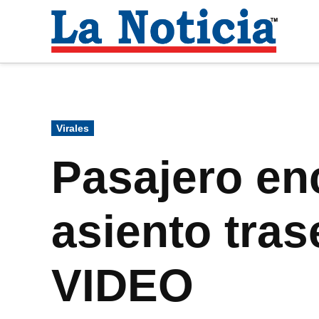
Saltar
al
La
contenido
Noti
Para mantenerte informado necesitamos
Publicado
Virales
en
Pasajero en
asiento tra
VIDEO