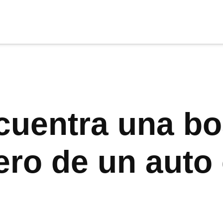
cia
tu apoyo
.
Donar
cuentra una bo
sero de un auto