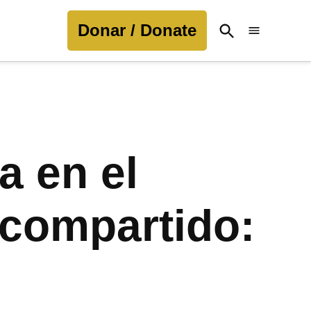
Donar / Donate
Open
Search
a en el
 compartido: