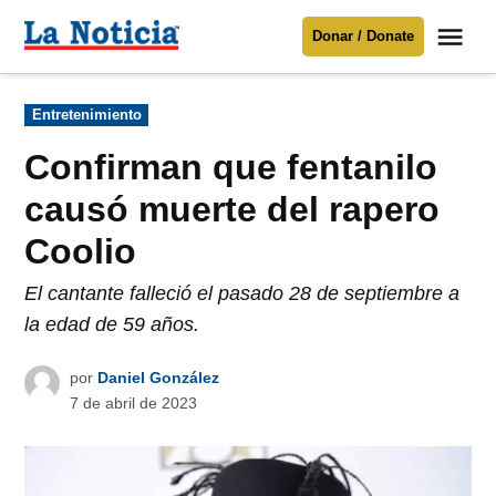
Saltar
Me
Donar / Donate
al
La
Noticia
contenido
Publicado
Entretenimiento
en
Para mantenerte informado necesitamos
tu apoyo
.
Confirman que fentanilo
Donar
causó muerte del rapero
Coolio
El cantante falleció el pasado 28 de septiembre a
la edad de 59 años.
por
Daniel González
7 de abril de 2023