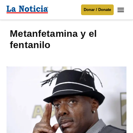
Saltar
Me
Donar / Donate
al
La
Noticia
contenido
metanfetamina y el
Para mantenerte informado necesitamos
tu apoyo
.
fentanilo
Donar