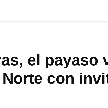
cia
tu apoyo
.
Donar
as, el payaso vi
 Norte con inv