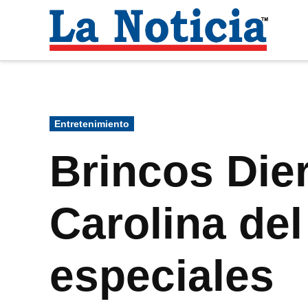
Saltar
al
La
contenido
Noti
Para mantenerte informado necesitamos
Publicado
Entretenimiento
en
Brincos Dier
Carolina del
especiales