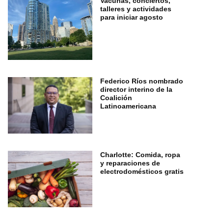
Vacunas, conciertos,
talleres y actividades
para iniciar agosto
Federico Ríos nombrado
director interino de la
Coalición
Latinoamericana
Charlotte: Comida, ropa
y reparaciones de
electrodomésticos gratis