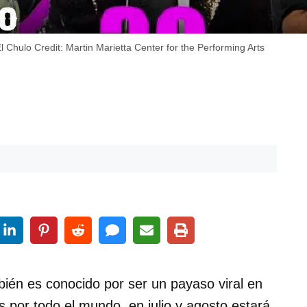
El Chulo
Credit:
Martin Marietta Center for the Performing Arts
bién es conocido por ser un payaso viral en
rs por todo el mundo, en julio y agosto estará