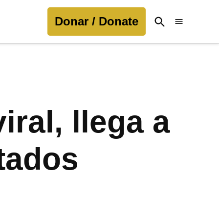
Donar / Donate
Open
Search
ral, llega a
itados