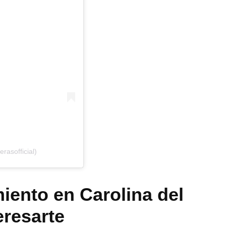
rasofficial)
miento en Carolina del
eresarte