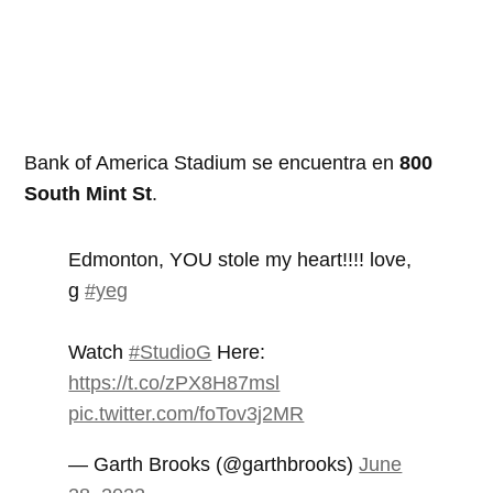
Bank of America Stadium se encuentra en
800
South Mint St
.
Edmonton, YOU stole my heart!!!! love,
g
#yeg
Watch
#StudioG
Here:
https://t.co/zPX8H87msl
pic.twitter.com/foTov3j2MR
— Garth Brooks (@garthbrooks)
June