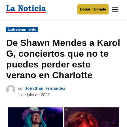
Saltar
Me
Donar / Donate
al
La
Noticia
contenido
Publicado
Entretenimiento
en
Para mantenerte informado necesitamos
tu apoyo
.
De Shawn Mendes a Karol
Donar
G, conciertos que no te
puedes perder este
verano en Charlotte
por
Jonathan Hernández
1 de julio de 2022