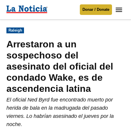
Saltar
Me
Donar / Donate
al
La
Noticia
contenido
Publicado
Raleigh
en
Para mantenerte informado necesitamos
tu apoyo
.
Arrestaron a un
Donar
sospechoso del
asesinato del oficial del
condado Wake, es de
ascendencia latina
El oficial Ned Byrd fue encontrado muerto por
herida de bala en la madrugada del pasado
viernes. Lo habrían asesinado el jueves por la
noche.