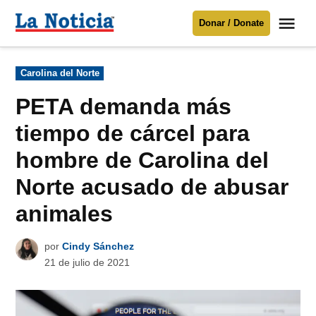
Saltar
Me
Donar / Donate
al
La
Noticia
contenido
Publicado
Carolina del Norte
en
Para mantenerte informado necesitamos
tu apoyo
.
PETA demanda más
Donar
tiempo de cárcel para
hombre de Carolina del
Norte acusado de abusar
animales
por
Cindy Sánchez
21 de julio de 2021