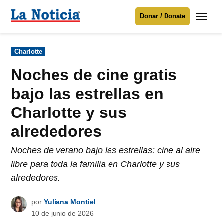
Saltar
Me
Donar / Donate
al
La
Noticia
contenido
Publicado
Charlotte
en
Para mantenerte informado necesitamos
tu apoyo
.
Noches de cine gratis
Donar
bajo las estrellas en
Charlotte y sus
alrededores
Noches de verano bajo las estrellas: cine al aire
libre para toda la familia en Charlotte y sus
alrededores.
por
Yuliana Montiel
10 de junio de 2026