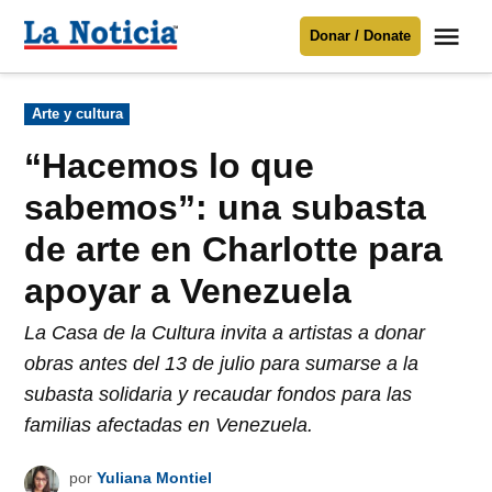
Saltar
Me
Donar / Donate
al
La
Noticia
contenido
Publicado
Arte y cultura
en
Para mantenerte informado necesitamos
tu apoyo
.
“Hacemos lo que
Donar
sabemos”: una subasta
de arte en Charlotte para
apoyar a Venezuela
La Casa de la Cultura invita a artistas a donar
obras antes del 13 de julio para sumarse a la
subasta solidaria y recaudar fondos para las
familias afectadas en Venezuela.
por
Yuliana Montiel