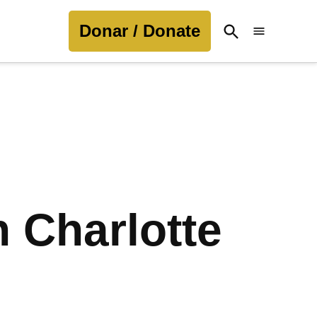
Donar / Donate
Open
Search
 Charlotte