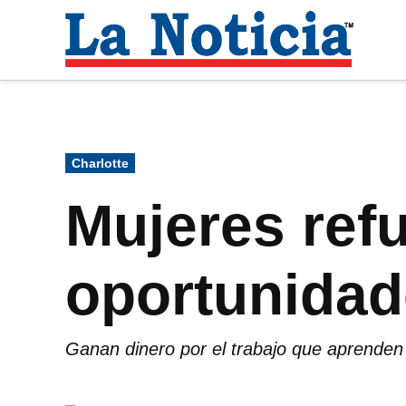
Saltar
al
La
contenido
Noti
Para mantenerte informado necesitamos
Publicado
Charlotte
en
Mujeres ref
oportunidad
Ganan dinero por el trabajo que aprenden