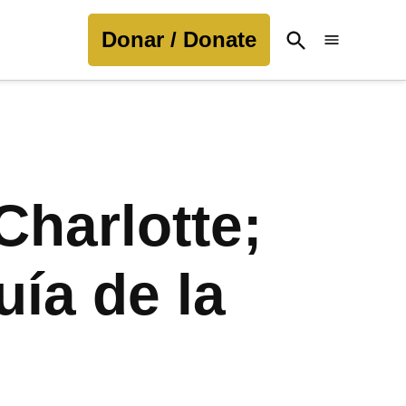
Donar / Donate
Open
Search
Charlotte;
ía de la