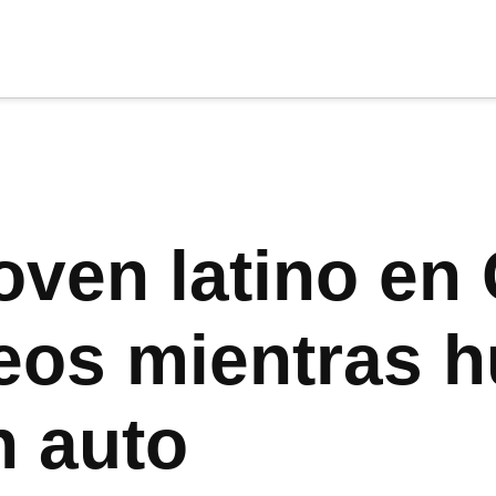
cia
tu apoyo
.
Donar
oven latino en 
eos mientras hu
n auto