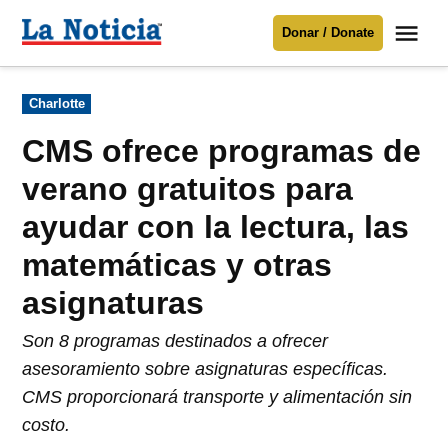
Saltar
Me
Donar / Donate
al
La
Noticia
contenido
Publicado
Charlotte
en
Para mantenerte informado necesitamos
tu apoyo
.
CMS ofrece programas de
Donar
verano gratuitos para
ayudar con la lectura, las
matemáticas y otras
asignaturas
Son 8 programas destinados a ofrecer
asesoramiento sobre asignaturas específicas.
CMS proporcionará transporte y alimentación sin
costo.