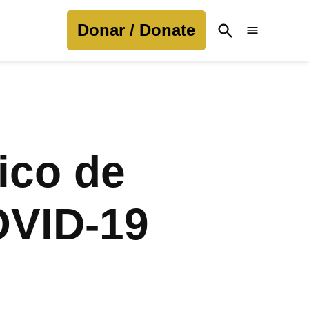
Donar / Donate
Open
Search
ico de
COVID-19