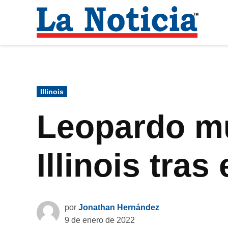
Saltar
al
La
contenido
Noti
Para mantenerte informado necesitamos
Publicado
Illinois
en
Leopardo mu
Illinois tra
por
Jonathan Hernández
9 de enero de 2022