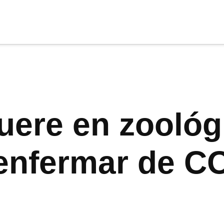
cia
tu apoyo
.
Donar
ere en zoológ
s enfermar de 