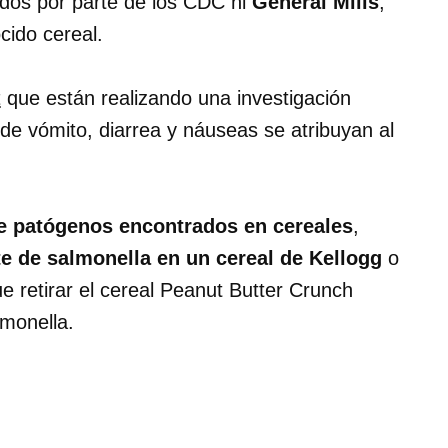
dos por parte de los CDC ni
General Mills
,
cido cereal.
t
que están realizando una investigación
 de vómito, diarrea y náuseas se atribuyan al
e patógenos encontrados en cereales
,
te de salmonella en un cereal de Kellogg
o
e retirar el cereal Peanut Butter Crunch
lmonella.