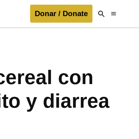
Donar / Donate
Open
Search
ereal con
to y diarrea