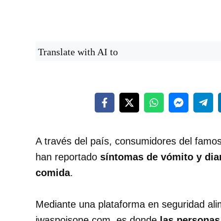
Translate with AI to
A través del país, consumidores del famo
han reportado
síntomas de vómito y dia
comida
.
Mediante una plataforma en seguridad ali
iwaspoisone.com, es donde
las personas