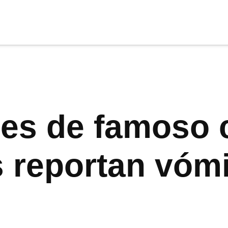
cia
tu apoyo
.
Donar
s de famoso c
 reportan vómi