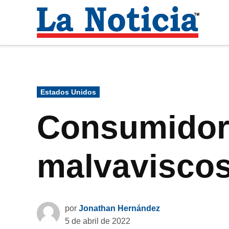
Saltar
al
La
contenido
Noti
Para mantenerte informado necesitamos
Publicado
Estados Unidos
en
Consumidore
malvaviscos
por
Jonathan Hernández
5 de abril de 2022