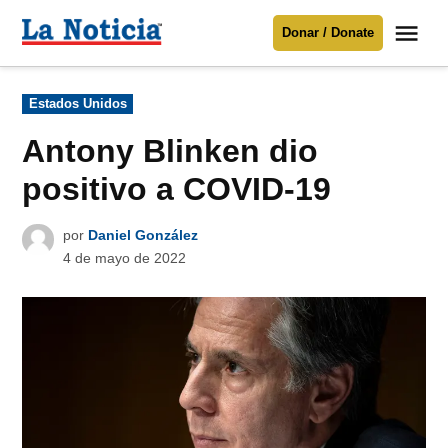
Saltar
Me
Donar / Donate
al
La
Noticia
contenido
Publicado
Estados Unidos
en
Para mantenerte informado necesitamos
tu apoyo
.
Antony Blinken dio
Donar
positivo a COVID-19
por
Daniel González
4 de mayo de 2022