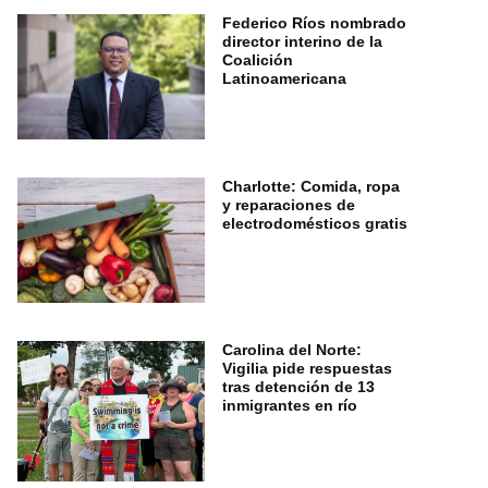
Federico Ríos nombrado
director interino de la
Coalición
Latinoamericana
Charlotte: Comida, ropa
y reparaciones de
electrodomésticos gratis
Carolina del Norte:
Vigilia pide respuestas
tras detención de 13
inmigrantes en río