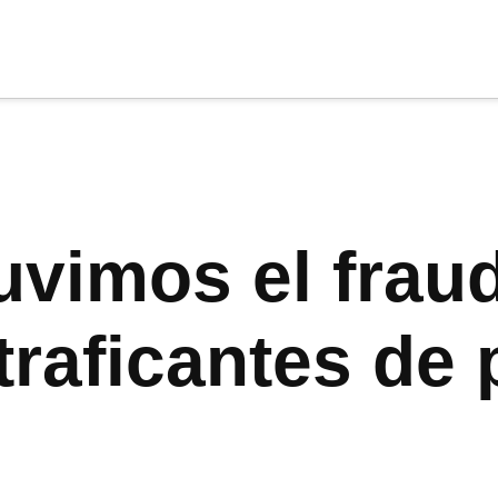
cia
tu apoyo
.
Donar
vimos el fraud
traficantes de