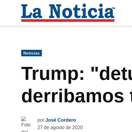
Saltar
al
La
contenido
Noti
Para mantenerte informado necesitamos
Publicado
Noticias
en
Trump: "detu
derribamos 
por
José Cordero
27 de agosto de 2020