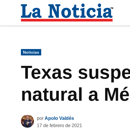
Saltar
al
La
contenido
Noti
Para mantenerte informado necesitamos
Publicado
Noticias
en
Texas suspe
natural a M
por
Apolo Valdés
17 de febrero de 2021