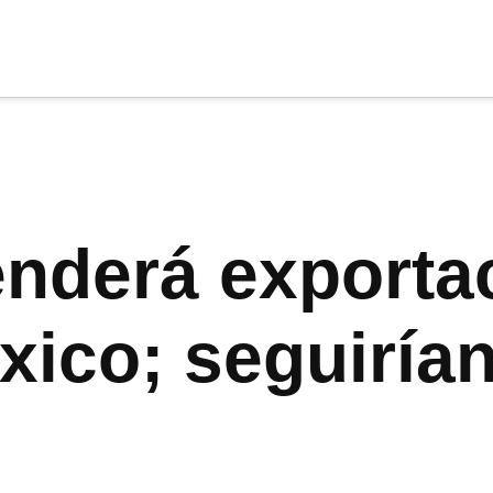
cia
tu apoyo
.
Donar
nderá exporta
éxico; seguirí