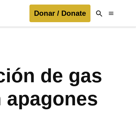
Donar / Donate
Open
Search
ción de gas
an apagones